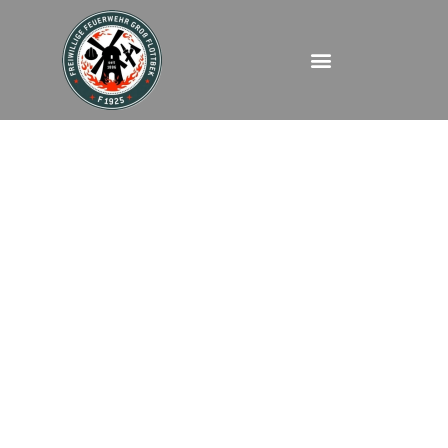
FEUY –
Langelohstraße