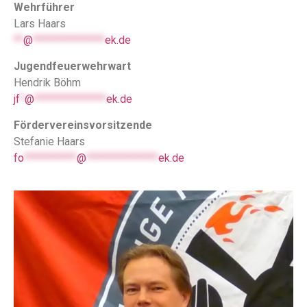
Wehrführer
Lars Haars
**
@
***************
ek.de
Jugendfeuerwehrwart
Hendrik Böhm
jf
*
@
***************
ek.de
Fördervereinsvorsitzende
Stefanie Haars
fo
***********
@
***************
ek.de