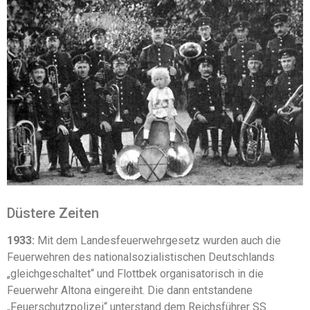
Düstere Zeiten
1933:
Mit dem Landesfeuerwehrgesetz wurden auch die
Feuerwehren des nationalsozialistischen Deutschlands
„gleichgeschaltet“ und Flottbek organisatorisch in die
Feuerwehr Altona eingereiht. Die dann entstandene
„Feuerschutzpolizei“ unterstand dem Reichsführer SS