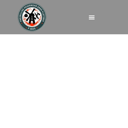
FEUBMAIM –
Emkendorfstraße