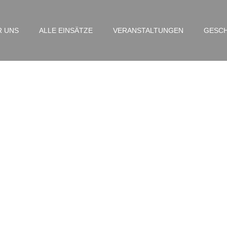
R UNS
ALLE EINSÄTZE
VERANSTALTUNGEN
GESCH
IM – Antonia Kozlova