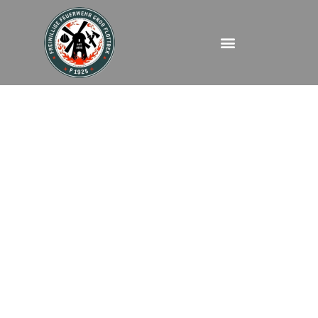
FEU5MANV10 –
Müggenburger Straße