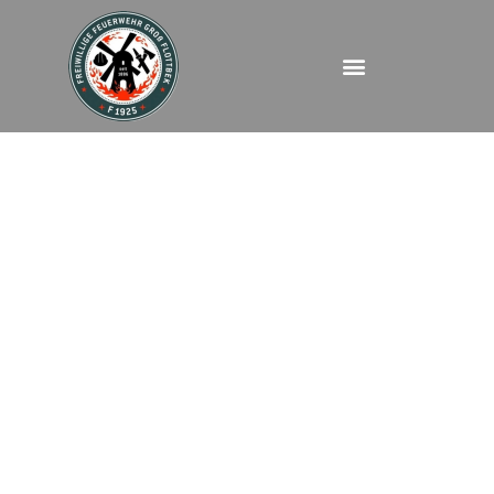
WASSER –
Bahrenfelder Chaussee