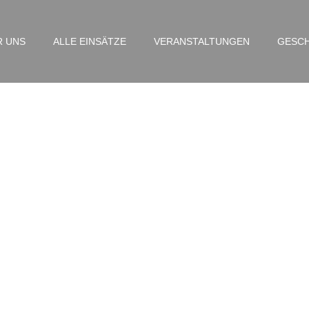
R UNS
ALLE EINSÄTZE
VERANSTALTUNGEN
GESCH
THY – Luruper Chausse