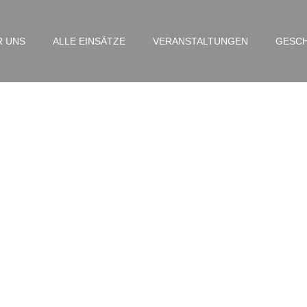
R UNS
ALLE EINSÄTZE
VERANSTALTUNGEN
GESCH
FEUK – Friedensallee