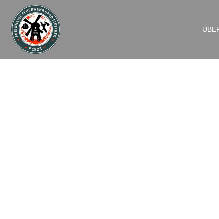
ÜBE
F