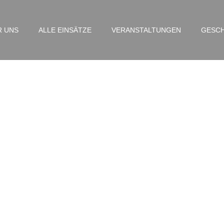
R UNS
ALLE EINSÄTZE
VERANSTALTUNGEN
GESCH
EUBMA – Wichmannstra