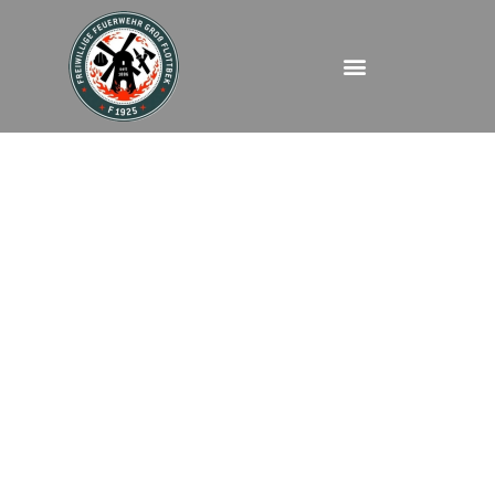
FEUBMA – Luruper
Chaussee