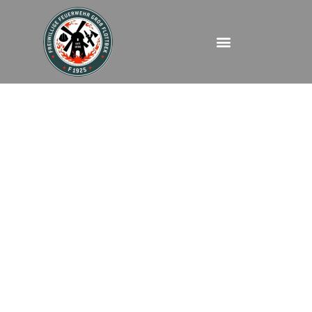
FEUBMA –
Elbchaussee