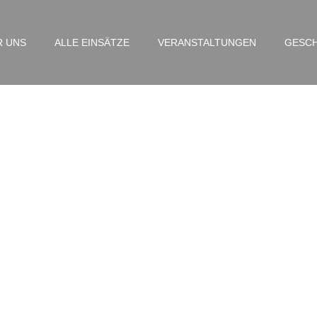
R UNS
ALLE EINSÄTZE
VERANSTALTUNGEN
GESCH
BMA – Albert Einstein 