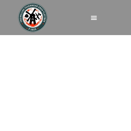
FEU2Y – Am
Eichenplatz