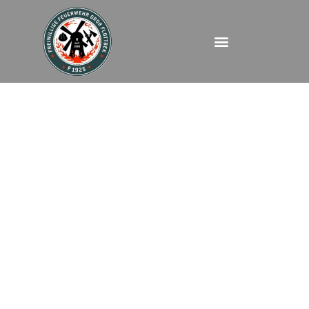
FEU2MANV5 –
Schröderstiftsraße