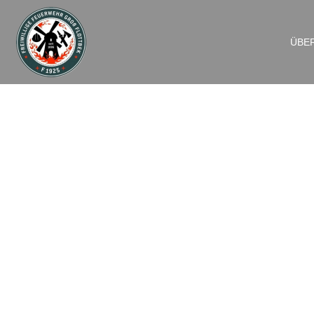
ÜBE
F