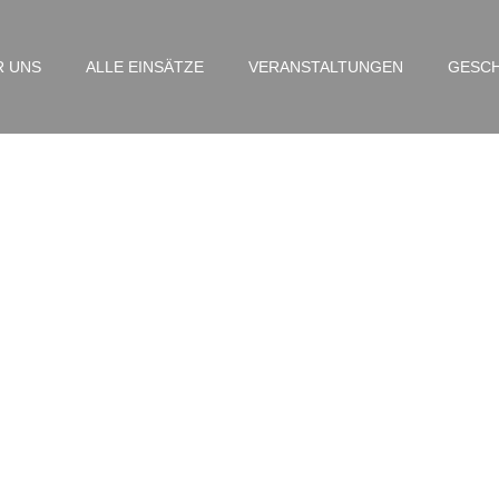
R UNS
ALLE EINSÄTZE
VERANSTALTUNGEN
GESCH
EU – Luruper Hauptstra