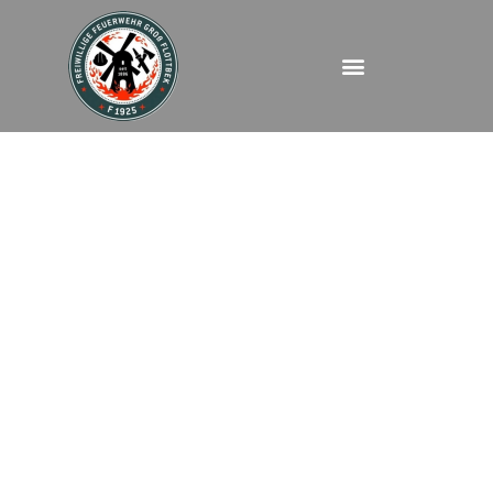
FEU – Luruper
Chaussee