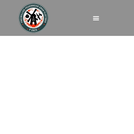
FEU – Luruper
Chaussee