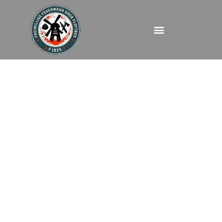
FEU – Ebertallee