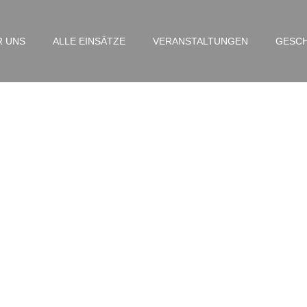
R UNS
ALLE EINSÄTZE
VERANSTALTUNGEN
GESCH
DRZF – Wisplerstraße