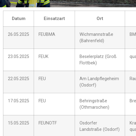
Datum
Einsatzart
Ort
26.05.2025
FEUBMA
Wichmannstraße
BM
(Bahrenfeld)
23.05.2025
FEUK
Beselerplatz (Groß
qu
Flottbek)
22.05.2025
FEU
Am Landpflegeheim
Ra
(Osdorf)
17.05.2025
FEU
Behringstraße
Br
(Othmarschen)
15.05.2025
FEUNOTF
Osdorfer
Kra
Landstraße (Osdorf)
qu