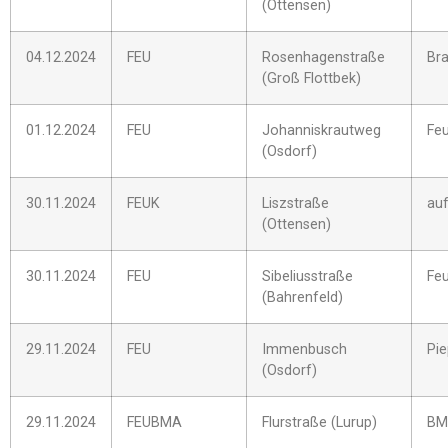
(Ottensen)
04.12.2024
FEU
Rosenhagenstraße
Br
(Groß Flottbek)
01.12.2024
FEU
Johanniskrautweg
Feu
(Osdorf)
30.11.2024
FEUK
Liszstraße
auf
(Ottensen)
30.11.2024
FEU
Sibeliusstraße
Feu
(Bahrenfeld)
29.11.2024
FEU
Immenbusch
Pi
(Osdorf)
29.11.2024
FEUBMA
Flurstraße (Lurup)
BM