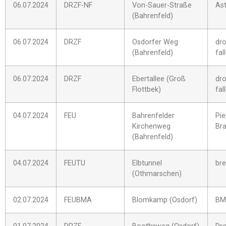
06.07.2024
DRZF-NF
Von-Sauer-Straße
Ast
(Bahrenfeld)
06.07.2024
DRZF
Osdorfer Weg
dro
(Bahrenfeld)
fal
06.07.2024
DRZF
Ebertallee (Groß
dro
Flottbek)
fal
04.07.2024
FEU
Bahrenfelder
Pi
Kirchenweg
Br
(Bahrenfeld)
04.07.2024
FEUTU
Elbtunnel
br
(Othmarschen)
02.07.2024
FEUBMA
Blomkamp (Osdorf)
BM