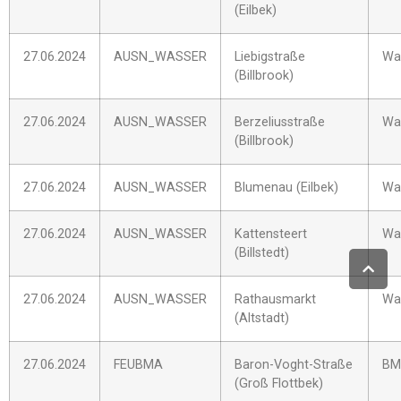
(Eilbek)
27.06.2024
AUSN_WASSER
Liebigstraße
Was
(Billbrook)
27.06.2024
AUSN_WASSER
Berzeliusstraße
Was
(Billbrook)
27.06.2024
AUSN_WASSER
Blumenau (Eilbek)
Was
27.06.2024
AUSN_WASSER
Kattensteert
Was
(Billstedt)
27.06.2024
AUSN_WASSER
Rathausmarkt
Was
(Altstadt)
27.06.2024
FEUBMA
Baron-Voght-Straße
BM
(Groß Flottbek)