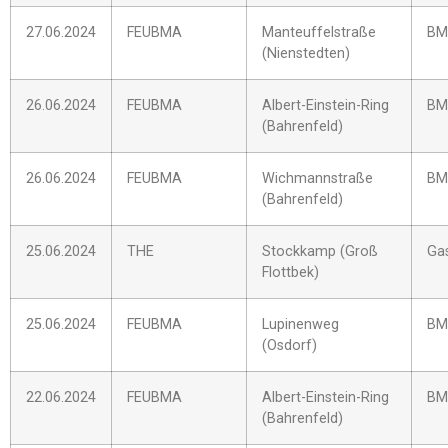
27.06.2024
FEUBMA
Manteuffelstraße
BM
(Nienstedten)
26.06.2024
FEUBMA
Albert-Einstein-Ring
BM
(Bahrenfeld)
26.06.2024
FEUBMA
Wichmannstraße
BM
(Bahrenfeld)
25.06.2024
THE
Stockkamp (Groß
Gas
Flottbek)
25.06.2024
FEUBMA
Lupinenweg
BM
(Osdorf)
22.06.2024
FEUBMA
Albert-Einstein-Ring
BM
(Bahrenfeld)