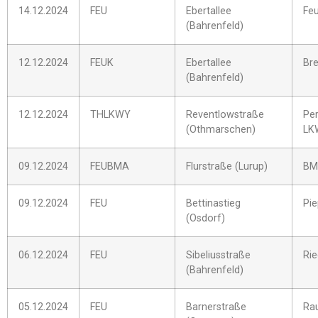
14.12.2024
FEU
Ebertallee
Fe
(Bahrenfeld)
12.12.2024
FEUK
Ebertallee
Bre
(Bahrenfeld)
12.12.2024
THLKWY
Reventlowstraße
Pe
(Othmarschen)
LK
09.12.2024
FEUBMA
Flurstraße (Lurup)
BM
09.12.2024
FEU
Bettinastieg
Pi
(Osdorf)
06.12.2024
FEU
Sibeliusstraße
Rie
(Bahrenfeld)
05.12.2024
FEU
Barnerstraße
Ra