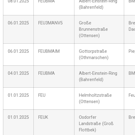
08.01.2025
FEUBMA
Albert-Einstein-Ring
BM
(Bahrenfeld)
06.01.2025
FEU3MANV5
Große
Br
Brunnenstraße
Da
(Ottensen)
06.01.2025
FEUBMAIM
Gottorpstraße
Pi
(Othmarschen)
04.01.2025
FEUBMA
Albert-Einstein-Ring
BM
(Bahrenfeld)
01.01.2025
FEU
Helmholtzstraße
Feu
(Ottensen)
01.01.2025
FEUK
Osdorfer
Bre
Landstraße (Groß
Flottbek)