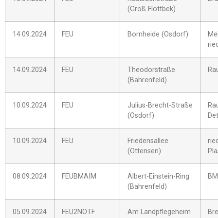
(Groß Flottbek)
14.09.2024
FEU
Bornheide (Osdorf)
Mel
rie
14.09.2024
FEU
Theodorstraße
Ra
(Bahrenfeld)
10.09.2024
FEU
Julius-Brecht-Straße
Ra
(Osdorf)
De
10.09.2024
FEU
Friedensallee
rie
(Ottensen)
Pla
08.09.2024
FEUBMAIM
Albert-Einstein-Ring
BM
(Bahrenfeld)
05.09.2024
FEU2NOTF
Am Landpflegeheim
Br