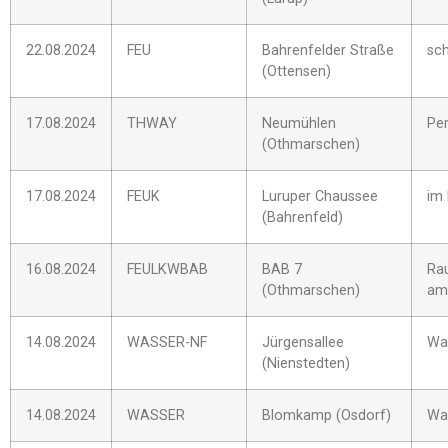
22.08.2024
FEU
Bahrenfelder Straße
sc
(Ottensen)
17.08.2024
THWAY
Neumühlen
Pe
(Othmarschen)
17.08.2024
FEUK
Luruper Chaussee
im 
(Bahrenfeld)
16.08.2024
FEULKWBAB
BAB 7
Ra
(Othmarschen)
am
14.08.2024
WASSER-NF
Jürgensallee
Was
(Nienstedten)
14.08.2024
WASSER
Blomkamp (Osdorf)
Was