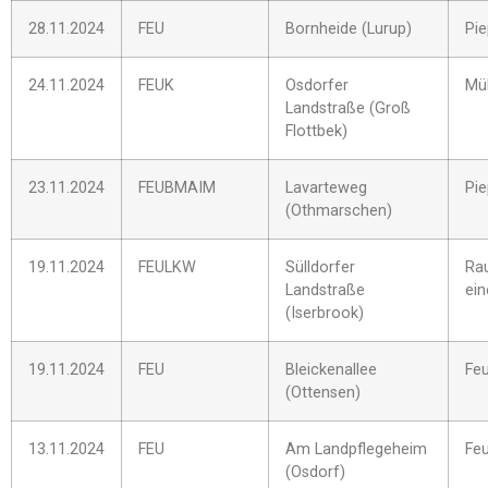
28.11.2024
FEU
Bornheide (Lurup)
Pi
24.11.2024
FEUK
Osdorfer
Mül
Landstraße (Groß
Flottbek)
23.11.2024
FEUBMAIM
Lavarteweg
Pi
(Othmarschen)
19.11.2024
FEULKW
Sülldorfer
Ra
Landstraße
ei
(Iserbrook)
19.11.2024
FEU
Bleickenallee
Fe
(Ottensen)
13.11.2024
FEU
Am Landpflegeheim
Fe
(Osdorf)