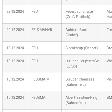
23.12.2024
FEU
Feuerbachstraße
Mü
(Groß Flottbek)
Ha
20.12.2024
FEU2MANV5
Achtern Born
Tr
(Osdof)
18.12.2024
FEU
Blomkamp (Osdorf)
Br
18.12.2024
FEU
Luruper Hauptstraße
Wo
(Lurup)
15.12.2024
FEUBMAIM
Luruper Chaussee
Pi
(Bahrenfeld)
15.12.2024
FEUBMA
Albert-Einstein-Ring
BM
(Bahrenfeld)