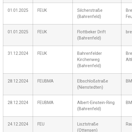
01.01.2025
FEUK
Silcherstraße
Br
(Bahrenfeld)
Feu
01.01.2025
FEUK
Flottbeker Drift
br
(Bahrenfeld)
31.12.2024
FEUK
Bahrenfelder
Br
Kirchenweg
Alt
(Bahrenfeld)
28.12.2024
FEUBMA
Elbschloßstraße
BM
(Nienstedten)
28.12.2024
FEUBMA
Albert-Einstein-Ring
BM
(Bahrenfeld)
24.12.2024
FEU
Lisztstraße
Ra
(Ottensen)