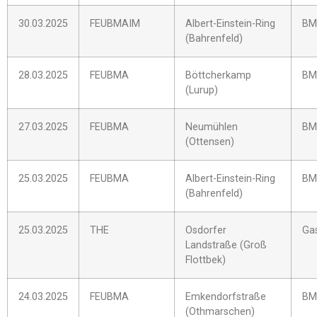
30.03.2025
FEUBMAIM
Albert-Einstein-Ring
BM
(Bahrenfeld)
28.03.2025
FEUBMA
Böttcherkamp
BM
(Lurup)
27.03.2025
FEUBMA
Neumühlen
BM
(Ottensen)
25.03.2025
FEUBMA
Albert-Einstein-Ring
BM
(Bahrenfeld)
25.03.2025
THE
Osdorfer
Gas
Landstraße (Groß
Flottbek)
24.03.2025
FEUBMA
Emkendorfstraße
BM
(Othmarschen)