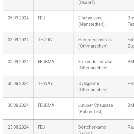
(Osdorf)
05.09.2024
FEU
Elbchaussee
Bre
(Nienstedten)
Fa
03.09.2024
THZUG
Hammerichstraße
Fah
(Othmarschen)
Zu
02.09.2024
FEUBMA
Emkendorfstraße
BM
(Othmarschen)
30.08.2024
THWAY
Övelgönne
Pe
(Othmarschen)
30.08.2024
FEUBMA
Luruper Chaussee
BM
(Bahrenfeld)
23.08.2024
FEU
Böttcherkamp
Ra
(Lurup)