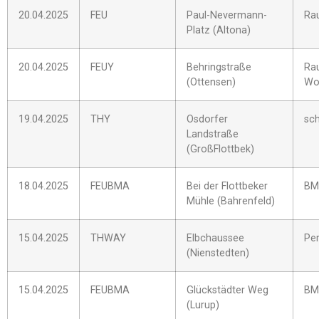
20.04.2025
FEU
Paul-Nevermann-
Ra
Platz (Altona)
20.04.2025
FEUY
Behringstraße
Ra
(Ottensen)
Wo
19.04.2025
THY
Osdorfer
sch
Landstraße
(GroßFlottbek)
18.04.2025
FEUBMA
Bei der Flottbeker
BM
Mühle (Bahrenfeld)
15.04.2025
THWAY
Elbchaussee
Pe
(Nienstedten)
15.04.2025
FEUBMA
Glückstädter Weg
BM
(Lurup)