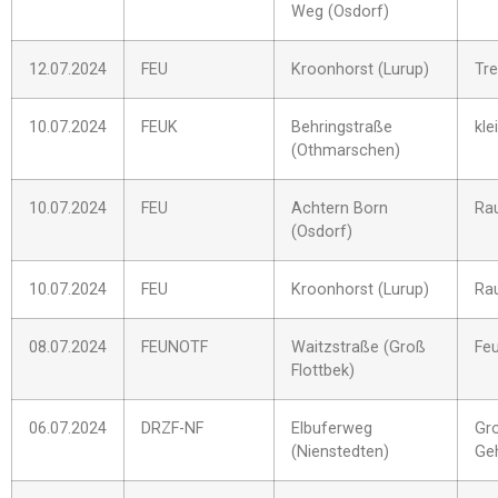
Weg (Osdorf)
12.07.2024
FEU
Kroonhorst (Lurup)
Tr
10.07.2024
FEUK
Behringstraße
kle
(Othmarschen)
10.07.2024
FEU
Achtern Born
Ra
(Osdorf)
10.07.2024
FEU
Kroonhorst (Lurup)
Ra
08.07.2024
FEUNOTF
Waitzstraße (Groß
Fe
Flottbek)
06.07.2024
DRZF-NF
Elbuferweg
Gr
(Nienstedten)
Ge