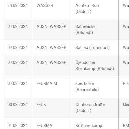
14.08.2024
WASSER
Achtern Born
Was
(Osdorf)
07.08.2024
AUSN_WASSER
Rahewinkel
Was
(Billstedt)
07.08.2024
AUSN_WASSER
Rahlau (Tonndorf)
Was
07.08.2024
AUSN_WASSER
Öjendorfer
Was
Steinkamp (Billstedt)
07.08.2024
FEUBMAIM
Ebertallee
Pi
(Bahrenfeld)
03.08.2024
FEUK
Ohnhorststraße
kle
(Osdorf)
01.08.2024
FEUBMA
Böttcherkamp
BM