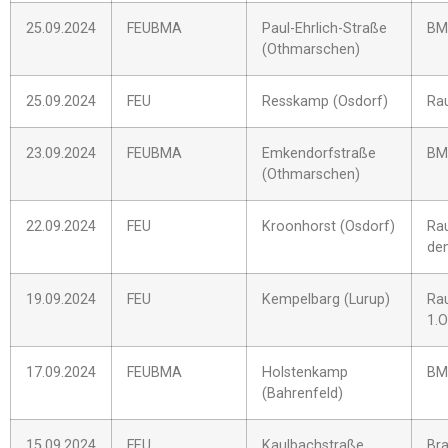
25.09.2024
FEUBMA
Paul-Ehrlich-Straße
BM
(Othmarschen)
25.09.2024
FEU
Resskamp (Osdorf)
Ra
23.09.2024
FEUBMA
Emkendorfstraße
BM
(Othmarschen)
22.09.2024
FEU
Kroonhorst (Osdorf)
Ra
de
19.09.2024
FEU
Kempelbarg (Lurup)
Rau
1.
17.09.2024
FEUBMA
Holstenkamp
BM
(Bahrenfeld)
15.09.2024
FEU
Kaulbachstraße
Br