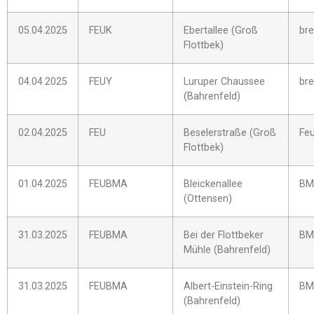
05.04.2025
FEUK
Ebertallee (Groß
bre
Flottbek)
04.04.2025
FEUY
Luruper Chaussee
bre
(Bahrenfeld)
02.04.2025
FEU
Beselerstraße (Groß
Fe
Flottbek)
01.04.2025
FEUBMA
Bleickenallee
BM
(Ottensen)
31.03.2025
FEUBMA
Bei der Flottbeker
BM
Mühle (Bahrenfeld)
31.03.2025
FEUBMA
Albert-Einstein-Ring
BM
(Bahrenfeld)