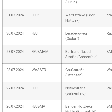
(Lurup)
31.07.2024
FEUK
Waitzstraße (Groß
gra
Flottbek)
30.07.2024
FEU
Lesebergweg
Ra
(Osdorf)
28.07.2024
FEUBMAM
Bertrand-Russel-
BM
Straße (Bahrenfeld)
28.07.2024
WASSER
Gaußstraße
Wa
(Ottensen)
27.07.2024
FEU
Notkestraße
Ra
(Bahrenfeld)
26.07.2024
FEUBMA
Bei der Flottbeker
BM
Mühle (Bahrenfeld)