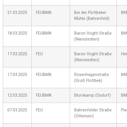
21.03.2025
FEUBMA
Bei der Flottbeker
BM
Mühle (Bahrenfeld)
18.03.2025
FEUBMA
Baron-Voght-Straße
BM
(Nienstedten)
17.03.2025
FEU
Baron-Voght-Straße
Her
(Nienstedten)
17.03.2025
FEUBMA
Rosenhagenstraße
BM
(Groß Flottbek)
12.03.2025
FEUBMA
Blomkamp (Osdorf)
BM
07.03.2025
FEU
Bahrenfelder Straße
Pi
(Ottensen)