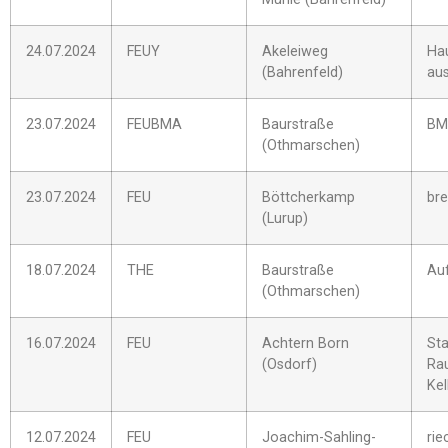
24.07.2024
FEUY
Akeleiweg
Ha
(Bahrenfeld)
aus
23.07.2024
FEUBMA
Baurstraße
BM
(Othmarschen)
23.07.2024
FEU
Böttcherkamp
bre
(Lurup)
18.07.2024
THE
Baurstraße
Auf
(Othmarschen)
16.07.2024
FEU
Achtern Born
Sta
(Osdorf)
Ra
Kel
12.07.2024
FEU
Joachim-Sahling-
rie