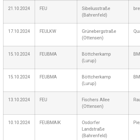
21.10.2024
FEU
Sibeliusstraße
bre
(Bahrenfeld)
17.10.2024
FEULKW
Grünebergstraße
Qu
(Ottensen)
15.10.2024
FEUBMA
Böttcherkamp
BM
(Lurup)
15.10.2024
FEUBMA
Böttcherkamp
BM
(Lurup)
13.10.2024
FEU
Fischers Allee
Ra
(Ottensen)
10.10.2024
FEUBMAIK
Osdorfer
Pi
Landstraße
(Bahrenfeld)