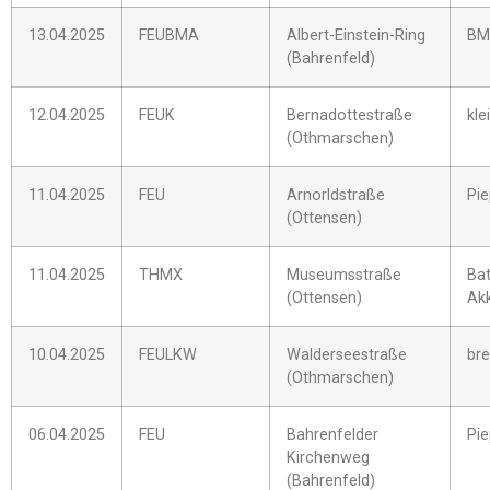
13.04.2025
FEUBMA
Albert-Einstein-Ring
BM
(Bahrenfeld)
12.04.2025
FEUK
Bernadottestraße
kle
(Othmarschen)
11.04.2025
FEU
Arnorldstraße
Pi
(Ottensen)
11.04.2025
THMX
Museumsstraße
Bat
(Ottensen)
Ak
10.04.2025
FEULKW
Walderseestraße
br
(Othmarschen)
06.04.2025
FEU
Bahrenfelder
Pi
Kirchenweg
(Bahrenfeld)