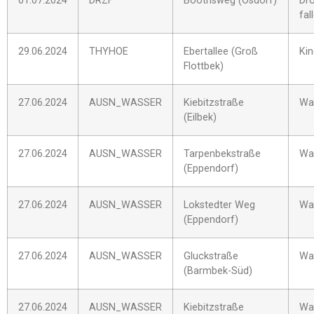
01.07.2024
DRZF
Boothsweg (Osdorf)
Dro
fal
29.06.2024
THYHOE
Ebertallee (Groß
Ki
Flottbek)
27.06.2024
AUSN_WASSER
Kiebitzstraße
Was
(Eilbek)
27.06.2024
AUSN_WASSER
Tarpenbekstraße
Was
(Eppendorf)
27.06.2024
AUSN_WASSER
Lokstedter Weg
Was
(Eppendorf)
27.06.2024
AUSN_WASSER
Gluckstraße
Was
(Barmbek-Süd)
27.06.2024
AUSN_WASSER
Kiebitzstraße
Was