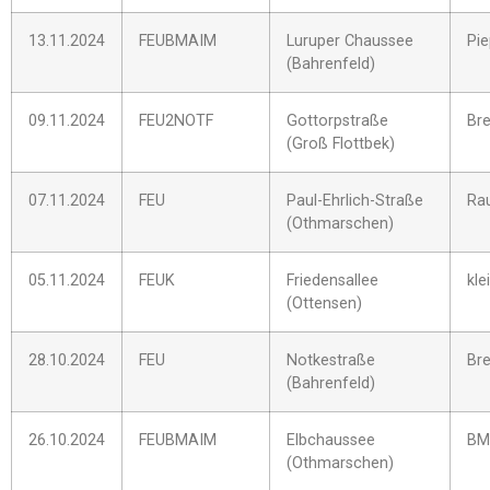
13.11.2024
FEUBMAIM
Luruper Chaussee
Pi
(Bahrenfeld)
09.11.2024
FEU2NOTF
Gottorpstraße
Bre
(Groß Flottbek)
07.11.2024
FEU
Paul-Ehrlich-Straße
Ra
(Othmarschen)
05.11.2024
FEUK
Friedensallee
kle
(Ottensen)
28.10.2024
FEU
Notkestraße
Bre
(Bahrenfeld)
26.10.2024
FEUBMAIM
Elbchaussee
BM
(Othmarschen)