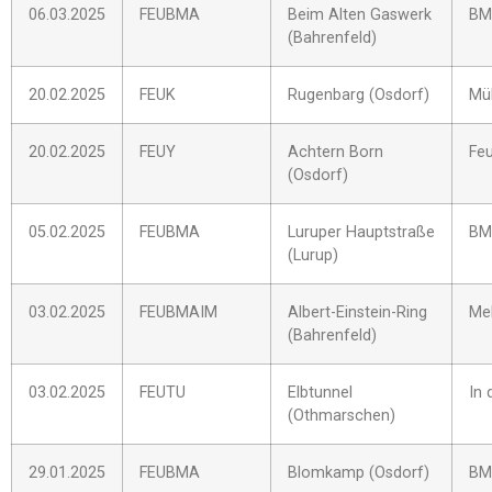
06.03.2025
FEUBMA
Beim Alten Gaswerk
BM
(Bahrenfeld)
20.02.2025
FEUK
Rugenbarg (Osdorf)
Mül
20.02.2025
FEUY
Achtern Born
Fe
(Osdorf)
05.02.2025
FEUBMA
Luruper Hauptstraße
BM
(Lurup)
03.02.2025
FEUBMAIM
Albert-Einstein-Ring
Me
(Bahrenfeld)
03.02.2025
FEUTU
Elbtunnel
In 
(Othmarschen)
29.01.2025
FEUBMA
Blomkamp (Osdorf)
BM